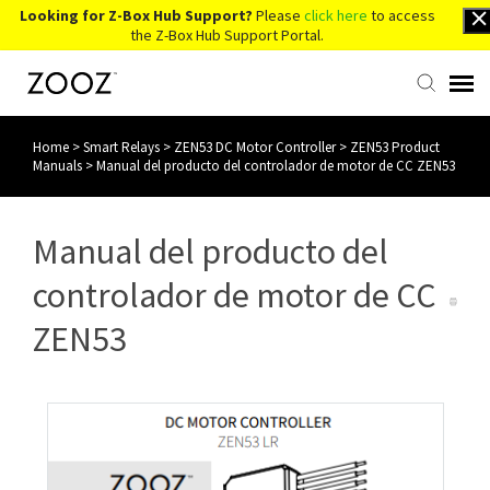
Looking for Z-Box Hub Support?
Please
click here
to access
the Z-Box Hub Support Portal.
Home
>
Smart Relays
>
ZEN53 DC Motor Controller
>
ZEN53 Product
Knowledge Base
Manuals
>
Manual del producto del controlador de motor de CC ZEN53
Contact Us
Manual del producto del
Account Login
controlador de motor de CC
ZEN53
Back to Website